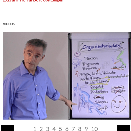
Überzeugen
VIDEOS
1
2
3
4
5
6
7
8
9
10