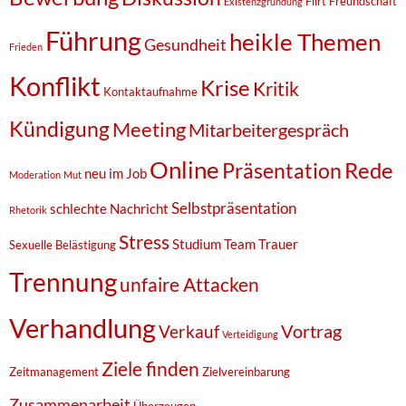
Flirt
Freundschaft
Existenzgründung
Führung
heikle Themen
Gesundheit
Frieden
Konflikt
Krise
Kritik
Kontaktaufnahme
Kündigung
Meeting
Mitarbeitergespräch
Online
Rede
Präsentation
neu im Job
Moderation
Mut
Selbstpräsentation
schlechte Nachricht
Rhetorik
Stress
Studium
Team
Trauer
Sexuelle Belästigung
Trennung
unfaire Attacken
Verhandlung
Vortrag
Verkauf
Verteidigung
Ziele finden
Zeitmanagement
Zielvereinbarung
Zusammenarbeit