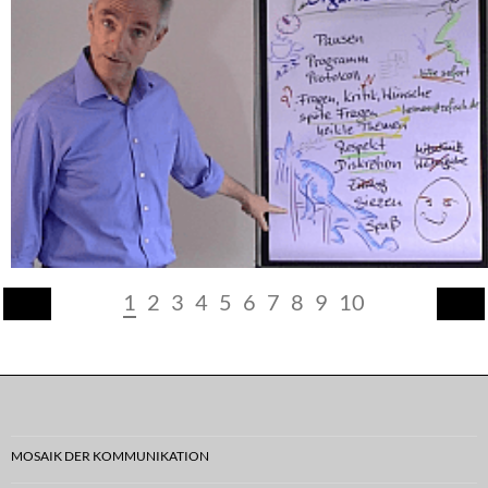
1
2
3
4
5
6
7
8
9
10
MOSAIK DER KOMMUNIKATION