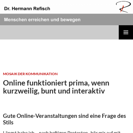
Zum
Inhalt
springen
REFISCH RHETORIK
PRIMÄR
MENÜ
MOSAIK DER KOMMUNIKATION
Online funktioniert prima, wenn
kurzweilig, bunt und interaktiv
Gute Online-Veranstaltungen sind eine Frage des
Stils
Längst habe ich – nach heftigen Protesten „hör mir auf mit