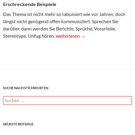
Erschreckende Beispiele
Das Thema ist nicht mehr so tabuisiert wie vor Jahren, doch
längst nicht genügend offen kommuniziert. Sprechen Sie
darüber, dann werden Sie Berichte, Sprüche, Vorurteile,
Sexuelle Belästigung am Arbeitsplatz
Stereotype, Unfug hören.
weiterlesen
→
SUCHE NACH STICHWORTEN
Suchen
nach:
NEUESTE BEITRÄGE