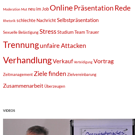
Online
Rede
Präsentation
neu im Job
Moderation
Mut
Selbstpräsentation
schlechte Nachricht
Rhetorik
Stress
Studium
Team
Trauer
Sexuelle Belästigung
Trennung
unfaire Attacken
Verhandlung
Vortrag
Verkauf
Verteidigung
Ziele finden
Zeitmanagement
Zielvereinbarung
Zusammenarbeit
Überzeugen
VIDEOS