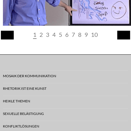
1
2
3
4
5
6
7
8
9
10
MOSAIK DER KOMMUNIKATION
RHETORIK IST EINE KUNST
HEIKLE THEMEN
SEXUELLE BELÄSTIGUNG
KONFLIKTLÖSUNGEN