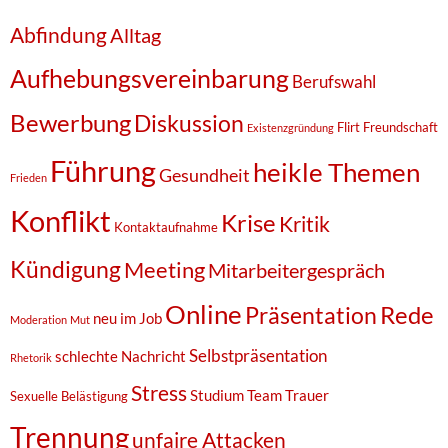
Abfindung
Alltag
Aufhebungsvereinbarung
Berufswahl
Bewerbung
Diskussion
Flirt
Freundschaft
Existenzgründung
Führung
heikle Themen
Gesundheit
Frieden
Konflikt
Krise
Kritik
Kontaktaufnahme
Kündigung
Meeting
Mitarbeitergespräch
Online
Rede
Präsentation
neu im Job
Moderation
Mut
Selbstpräsentation
schlechte Nachricht
Rhetorik
Stress
Studium
Team
Trauer
Sexuelle Belästigung
Trennung
unfaire Attacken