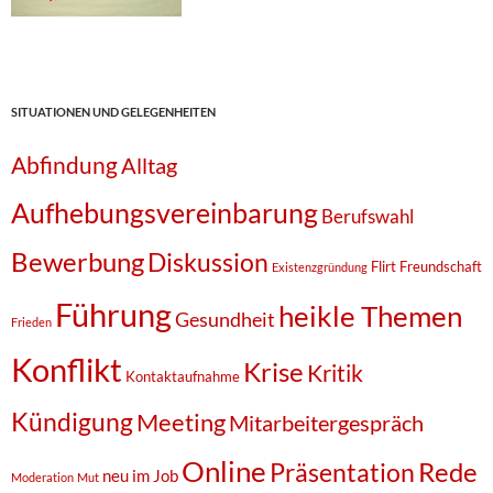
SITUATIONEN UND GELEGENHEITEN
Abfindung
Alltag
Aufhebungsvereinbarung
Berufswahl
Bewerbung
Diskussion
Flirt
Freundschaft
Existenzgründung
Führung
heikle Themen
Gesundheit
Frieden
Konflikt
Krise
Kritik
Kontaktaufnahme
Kündigung
Meeting
Mitarbeitergespräch
Online
Rede
Präsentation
neu im Job
Moderation
Mut