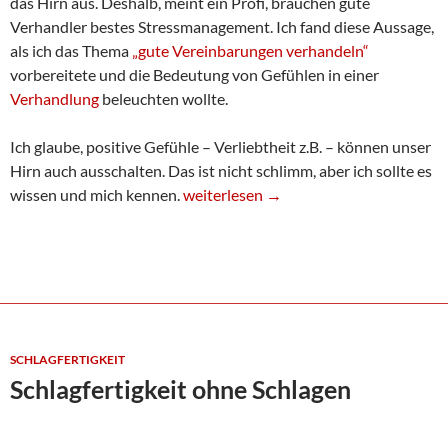
das Hirn aus. Deshalb, meint ein Profi, brauchen gute
Verhandler bestes Stressmanagement. Ich fand diese Aussage,
als ich das Thema
„gute Vereinbarungen verhandeln“
vorbereitete und die Bedeutung von Gefühlen in einer
Verhandlung
beleuchten wollte.
Ich glaube, positive Gefühle – Verliebtheit z.B. – können unser
Hirn auch ausschalten. Das ist nicht schlimm, aber ich sollte es
Gefühle steuern uns. Steuern wir unse
wissen und mich kennen.
weiterlesen
→
SCHLAGFERTIGKEIT
Schlagfertigkeit ohne Schlagen