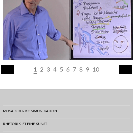
1
2
3
4
5
6
7
8
9
10
MOSAIK DER KOMMUNIKATION
RHETORIK IST EINE KUNST