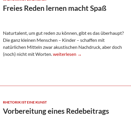
Freies Reden lernen macht Spaß
Naturtalent, um gut reden zu können, gibt es das überhaupt?
Die ganz kleinen Menschen – Kinder – schaffen mit
natürlichen Mitteln zwar akustischen Nachdruck, aber doch
Freies Reden lernen macht Spaß
(noch) nicht mit Worten.
weiterlesen
→
RHETORIK IST EINE KUNST
Vorbereitung eines Redebeitrags