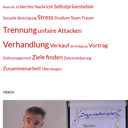
Selbstpräsentation
schlechte Nachricht
Rhetorik
Stress
Studium
Team
Trauer
Sexuelle Belästigung
Trennung
unfaire Attacken
Verhandlung
Vortrag
Verkauf
Verteidigung
Ziele finden
Zeitmanagement
Zielvereinbarung
Zusammenarbeit
Überzeugen
VIDEOS