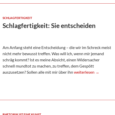
SCHLAGFERTIGKEIT
Schlagfertigkeit: Sie entscheiden
Am Anfang steht eine Entscheidung – die wir im Schreck meist
nicht mehr bewusst treffen. Was will ich, wenn mir jemand
schräg kommt? Ist es meine Absicht, einen Widersacher
schnell mundtot zu machen, zu treffen, dem Gespött
Schlagfertigkeit: Sie en
auszusetzen? Sollen alle mit mir über ihn
weiterlesen
→
RHETORIK IST EINE KUNST