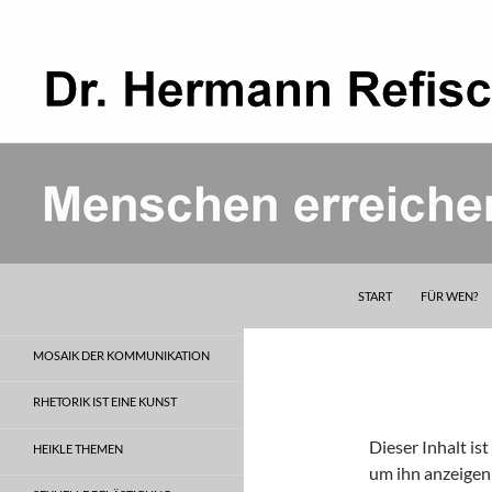
Zum
Inhalt
springen
REFISCH RHETORIK
START
FÜR WEN?
Menschen erreichen und bewegen
MOSAIK DER KOMMUNIKATION
RHETORIK IST EINE KUNST
Dieser Inhalt is
HEIKLE THEMEN
um ihn anzeigen