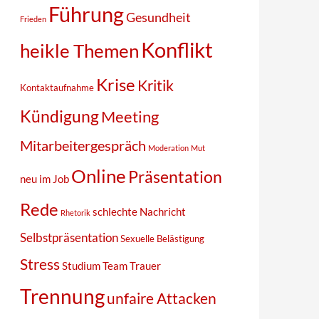
Führung
Gesundheit
Frieden
Konflikt
heikle Themen
Krise
Kritik
Kontaktaufnahme
Kündigung
Meeting
Mitarbeitergespräch
Moderation
Mut
Online
Präsentation
neu im Job
Rede
schlechte Nachricht
Rhetorik
Selbstpräsentation
Sexuelle Belästigung
Stress
Studium
Team
Trauer
Trennung
unfaire Attacken