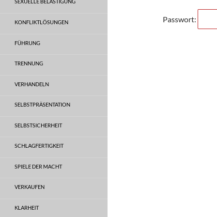
SEXUELLE BELÄSTIGUNG
Passwort:
KONFLIKTLÖSUNGEN
FÜHRUNG
TRENNUNG
VERHANDELN
SELBSTPRÄSENTATION
SELBSTSICHERHEIT
SCHLAGFERTIGKEIT
SPIELE DER MACHT
VERKAUFEN
KLARHEIT