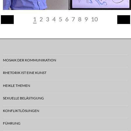
1
2
3
4
5
6
7
8
9
10
MOSAIK DER KOMMUNIKATION
RHETORIK IST EINE KUNST
HEIKLE THEMEN
SEXUELLE BELÄSTIGUNG
KONFLIKTLÖSUNGEN
FÜHRUNG