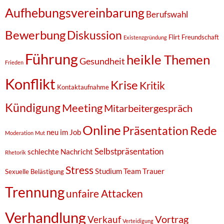
Aufhebungsvereinbarung
Berufswahl
Bewerbung
Diskussion
Flirt
Freundschaft
Existenzgründung
Führung
heikle Themen
Gesundheit
Frieden
Konflikt
Krise
Kritik
Kontaktaufnahme
Kündigung
Meeting
Mitarbeitergespräch
Online
Rede
Präsentation
neu im Job
Moderation
Mut
Selbstpräsentation
schlechte Nachricht
Rhetorik
Stress
Studium
Team
Trauer
Sexuelle Belästigung
Trennung
unfaire Attacken
Verhandlung
Vortrag
Verkauf
Verteidigung