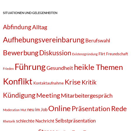
SITUATIONEN UND GELEGENHEITEN
Abfindung
Alltag
Aufhebungsvereinbarung
Berufswahl
Bewerbung
Diskussion
Flirt
Freundschaft
Existenzgründung
Führung
heikle Themen
Gesundheit
Frieden
Konflikt
Krise
Kritik
Kontaktaufnahme
Kündigung
Meeting
Mitarbeitergespräch
Online
Rede
Präsentation
neu im Job
Moderation
Mut
Selbstpräsentation
schlechte Nachricht
Rhetorik