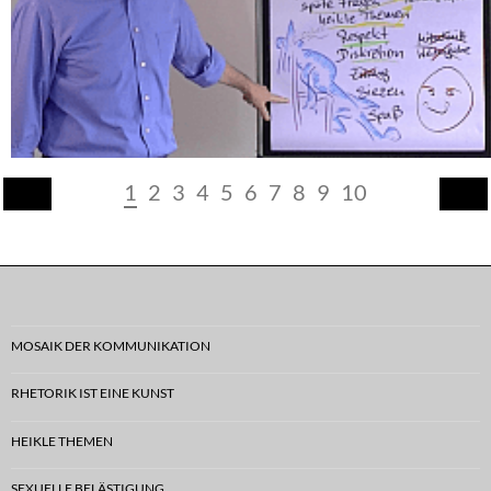
1
2
3
4
5
6
7
8
9
10
MOSAIK DER KOMMUNIKATION
RHETORIK IST EINE KUNST
HEIKLE THEMEN
SEXUELLE BELÄSTIGUNG