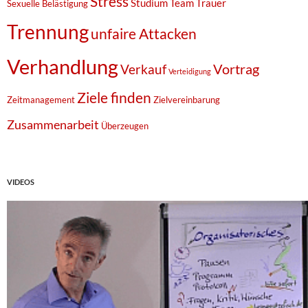
Stress
Studium
Team
Trauer
Sexuelle Belästigung
Trennung
unfaire Attacken
Verhandlung
Vortrag
Verkauf
Verteidigung
Ziele finden
Zeitmanagement
Zielvereinbarung
Zusammenarbeit
Überzeugen
VIDEOS