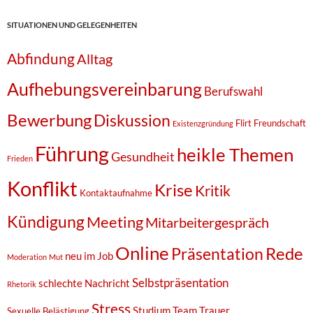
SITUATIONEN UND GELEGENHEITEN
Abfindung
Alltag
Aufhebungsvereinbarung
Berufswahl
Bewerbung
Diskussion
Flirt
Freundschaft
Existenzgründung
Führung
heikle Themen
Gesundheit
Frieden
Konflikt
Krise
Kritik
Kontaktaufnahme
Kündigung
Meeting
Mitarbeitergespräch
Online
Rede
Präsentation
neu im Job
Moderation
Mut
Selbstpräsentation
schlechte Nachricht
Rhetorik
Stress
Studium
Team
Trauer
Sexuelle Belästigung