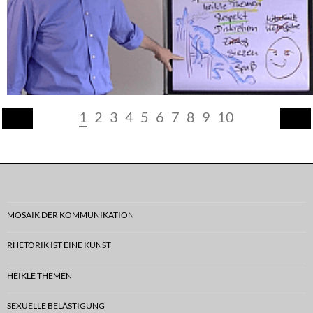
1
2
3
4
5
6
7
8
9
10
MOSAIK DER KOMMUNIKATION
RHETORIK IST EINE KUNST
HEIKLE THEMEN
SEXUELLE BELÄSTIGUNG