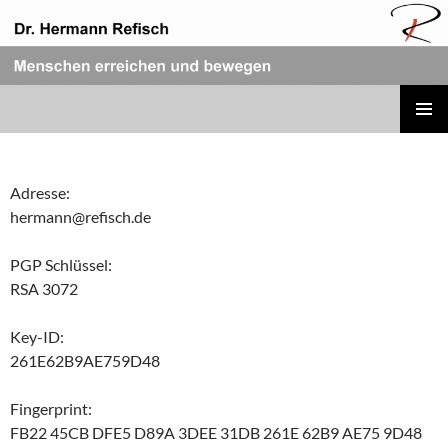
Zum
Inhalt
springen
REFISCH RHETORIK
PRIMÄR
MENÜ
Adresse:
hermann@refisch.de
PGP Schlüssel:
RSA 3072
Key-ID:
261E62B9AE759D48
Fingerprint:
FB22 45CB DFE5 D89A 3DEE 31DB 261E 62B9 AE75 9D48