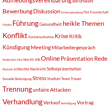
Berufswahl
Bewerbung
Diskussion
Flirt
Freundschaft
Existenzgründung
Führung
heikle Themen
Gesundheit
Frieden
Konflikt
Krise
Kritik
Kontaktaufnahme
Kündigung
Meeting
Mitarbeitergespräch
Online
Rede
Präsentation
neu im Job
Moderation
Mut
Selbstpräsentation
schlechte Nachricht
Rhetorik
Stress
Studium
Team
Trauer
Sexuelle Belästigung
Trennung
unfaire Attacken
Verhandlung
Vortrag
Verkauf
Verteidigung