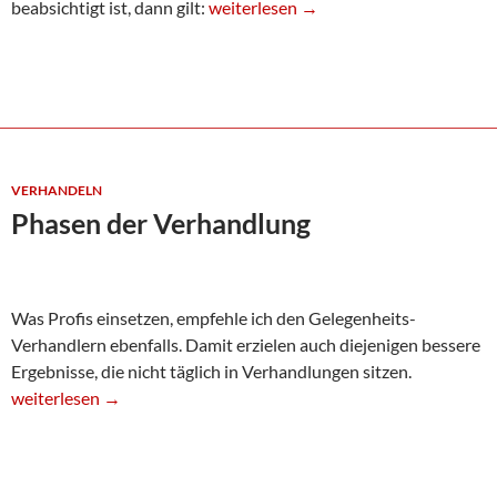
Verkaufen: Lösungen für Kunden find
beabsichtigt ist, dann gilt:
weiterlesen
→
VERHANDELN
Phasen der Verhandlung
Was Profis einsetzen, empfehle ich den Gelegenheits-
Verhandlern ebenfalls. Damit erzielen auch diejenigen bessere
Ergebnisse, die nicht täglich in Verhandlungen sitzen.
Phasen der Verhandlung
weiterlesen
→