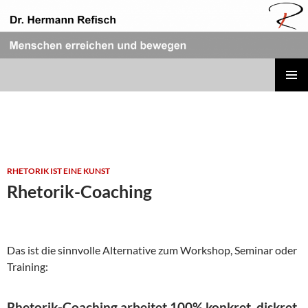
Zum
Inhalt
springen
REFISCH RHETORIK
PRIMÄR
MENÜ
RHETORIK IST EINE KUNST
Rhetorik-Coaching
Das ist die sinnvolle Alternative zum Workshop, Seminar oder
Training:
Rhetorik-Coaching arbeitet 100% konkret, diskret,