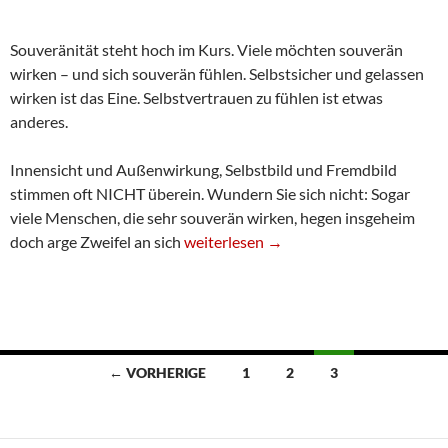
Souveränität steht hoch im Kurs. Viele möchten souverän
wirken – und sich souverän fühlen. Selbstsicher und gelassen
wirken ist das Eine. Selbstvertrauen zu fühlen ist etwas
anderes.
Innensicht und Außenwirkung, Selbstbild und Fremdbild
stimmen oft NICHT überein. Wundern Sie sich nicht: Sogar
viele Menschen, die sehr souverän wirken, hegen insgeheim
Souveräner und selbstsicherer werden
doch arge Zweifel an sich
weiterlesen
→
Beitragsnavigation
← VORHERIGE
1
2
3